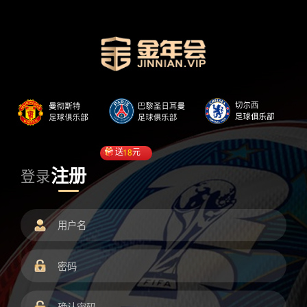
送
18
元
注册
登录