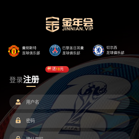
送
18
元
注册
登录