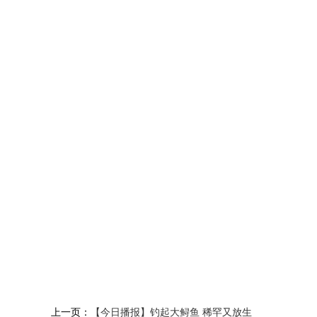
上一页：
【今日播报】钓起大鲟鱼 稀罕又放生