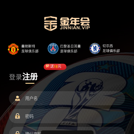
送
18
元
注册
登录