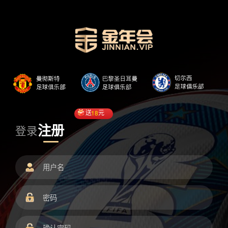
送
18
元
注册
登录